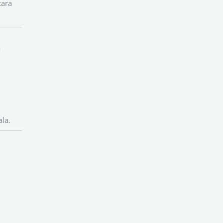
cara
a
la.