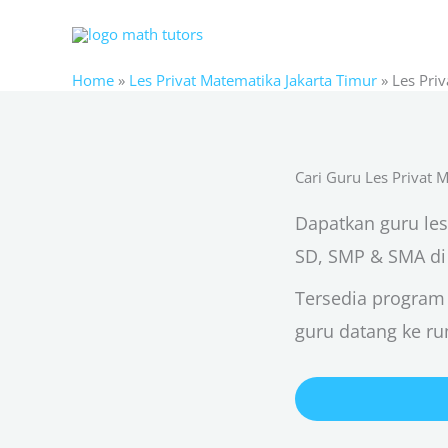
Skip
to
content
Home
»
Les Privat Matematika Jakarta Timur
»
Les Pri
Cari Guru Les Privat 
Dapatkan guru les
SD, SMP & SMA d
Tersedia program
guru datang ke r