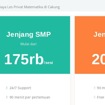
iaya Les Privat Matematika di Cakung
Jenjang SMP
Je
Mulai dari
175rb
2
/sesi
24/7 Support
90 m
90 menit per pertemuan
Free