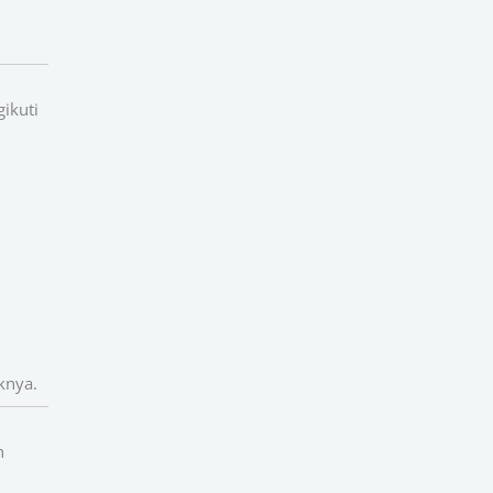
ikuti
knya.
n