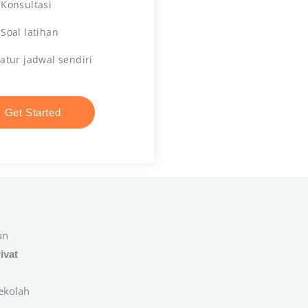
 Konsultasi
 Soal latihan
 atur jadwal sendiri
Get Started
un
rivat
ekolah