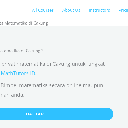
All Courses
About Us
Instructors
Pric
vat Matematika di Cakung
Matematika di Cakung ?
 privat matematika di Cakung untuk tingkat
i
MathTutors.ID.
 Bimbel matematika secara online maupun
umah anda.
DAFTAR