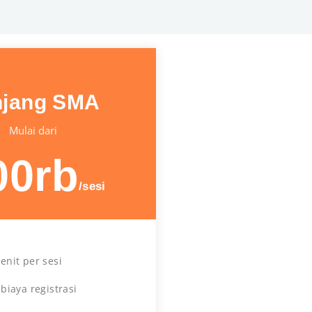
njang SMA
Mulai dari
00rb
/sesi
enit per sesi
 biaya registrasi