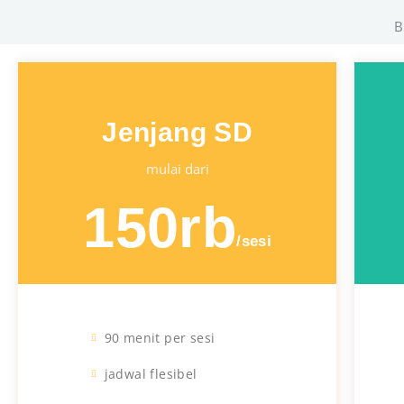
B
Jenjang SD
mulai dari
150rb
/sesi
90 menit per sesi
jadwal flesibel