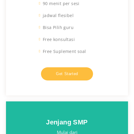
90 menit per sesi
jadwal flesibel
Bisa Pilih guru
Free konsultasi
Free Suplement soal
Get Started
Jenjang SMP
Mulai dari